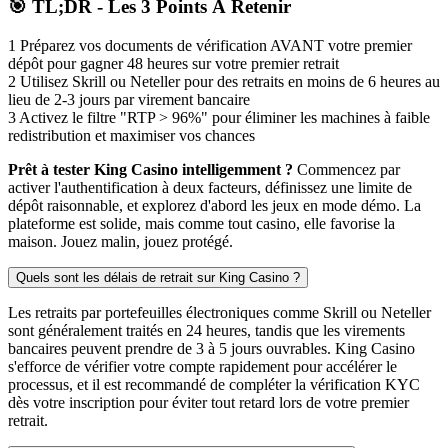
🎯 TL;DR - Les 3 Points À Retenir
1
Préparez vos documents de vérification AVANT votre premier
dépôt pour gagner 48 heures sur votre premier retrait
2
Utilisez Skrill ou Neteller pour des retraits en moins de 6 heures au
lieu de 2-3 jours par virement bancaire
3
Activez le filtre "RTP > 96%" pour éliminer les machines à faible
redistribution et maximiser vos chances
Prêt à tester King Casino intelligemment ?
Commencez par
activer l'authentification à deux facteurs, définissez une limite de
dépôt raisonnable, et explorez d'abord les jeux en mode démo. La
plateforme est solide, mais comme tout casino, elle favorise la
maison. Jouez malin, jouez protégé.
Quels sont les délais de retrait sur King Casino ?
Les retraits par portefeuilles électroniques comme Skrill ou Neteller
sont généralement traités en 24 heures, tandis que les virements
bancaires peuvent prendre de 3 à 5 jours ouvrables. King Casino
s'efforce de vérifier votre compte rapidement pour accélérer le
processus, et il est recommandé de compléter la vérification KYC
dès votre inscription pour éviter tout retard lors de votre premier
retrait.