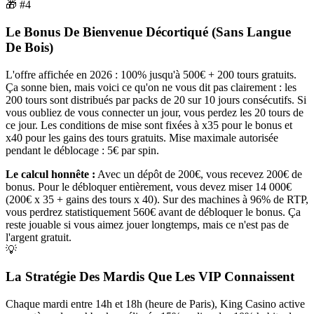
🎁 #4
Le Bonus De Bienvenue Décortiqué (Sans Langue
De Bois)
L'offre affichée en 2026 : 100% jusqu'à 500€ + 200 tours gratuits.
Ça sonne bien, mais voici ce qu'on ne vous dit pas clairement : les
200 tours sont distribués par packs de 20 sur 10 jours consécutifs. Si
vous oubliez de vous connecter un jour, vous perdez les 20 tours de
ce jour. Les conditions de mise sont fixées à x35 pour le bonus et
x40 pour les gains des tours gratuits. Mise maximale autorisée
pendant le déblocage : 5€ par spin.
Le calcul honnête :
Avec un dépôt de 200€, vous recevez 200€ de
bonus. Pour le débloquer entièrement, vous devez miser 14 000€
(200€ x 35 + gains des tours x 40). Sur des machines à 96% de RTP,
vous perdrez statistiquement 560€ avant de débloquer le bonus. Ça
reste jouable si vous aimez jouer longtemps, mais ce n'est pas de
l'argent gratuit.
💡
La Stratégie Des Mardis Que Les VIP Connaissent
Chaque mardi entre 14h et 18h (heure de Paris), King Casino active