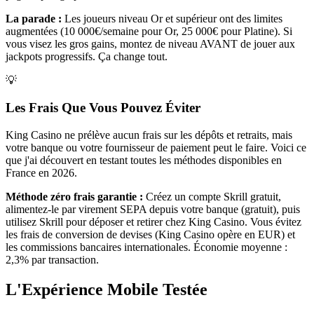
La parade :
Les joueurs niveau Or et supérieur ont des limites
augmentées (10 000€/semaine pour Or, 25 000€ pour Platine). Si
vous visez les gros gains, montez de niveau AVANT de jouer aux
jackpots progressifs. Ça change tout.
💡
Les Frais Que Vous Pouvez Éviter
King Casino ne prélève aucun frais sur les dépôts et retraits, mais
votre banque ou votre fournisseur de paiement peut le faire. Voici ce
que j'ai découvert en testant toutes les méthodes disponibles en
France en 2026.
Méthode zéro frais garantie :
Créez un compte Skrill gratuit,
alimentez-le par virement SEPA depuis votre banque (gratuit), puis
utilisez Skrill pour déposer et retirer chez King Casino. Vous évitez
les frais de conversion de devises (King Casino opère en EUR) et
les commissions bancaires internationales. Économie moyenne :
2,3% par transaction.
L'Expérience Mobile Testée