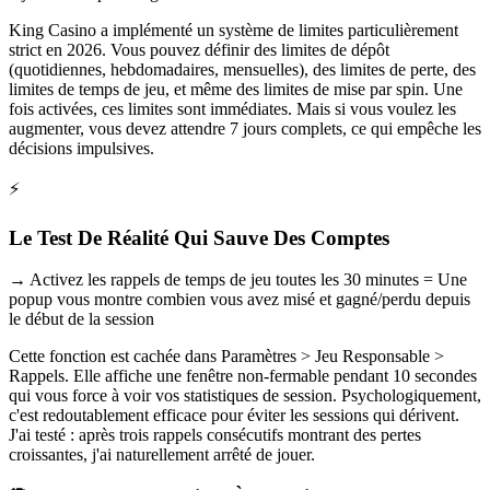
King Casino a implémenté un système de limites particulièrement
strict en 2026. Vous pouvez définir des limites de dépôt
(quotidiennes, hebdomadaires, mensuelles), des limites de perte, des
limites de temps de jeu, et même des limites de mise par spin. Une
fois activées, ces limites sont immédiates. Mais si vous voulez les
augmenter, vous devez attendre 7 jours complets, ce qui empêche les
décisions impulsives.
⚡
Le Test De Réalité Qui Sauve Des Comptes
→ Activez les rappels de temps de jeu toutes les 30 minutes
= Une
popup vous montre combien vous avez misé et gagné/perdu depuis
le début de la session
Cette fonction est cachée dans Paramètres > Jeu Responsable >
Rappels. Elle affiche une fenêtre non-fermable pendant 10 secondes
qui vous force à voir vos statistiques de session. Psychologiquement,
c'est redoutablement efficace pour éviter les sessions qui dérivent.
J'ai testé : après trois rappels consécutifs montrant des pertes
croissantes, j'ai naturellement arrêté de jouer.