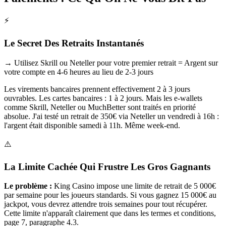
⚡
Le Secret Des Retraits Instantanés
→ Utilisez Skrill ou Neteller pour votre premier retrait
= Argent sur
votre compte en 4-6 heures au lieu de 2-3 jours
Les virements bancaires prennent effectivement 2 à 3 jours
ouvrables. Les cartes bancaires : 1 à 2 jours. Mais les e-wallets
comme Skrill, Neteller ou MuchBetter sont traités en priorité
absolue. J'ai testé un retrait de 350€ via Neteller un vendredi à 16h :
l'argent était disponible samedi à 11h. Même week-end.
⚠️
La Limite Cachée Qui Frustre Les Gros Gagnants
Le problème :
King Casino impose une limite de retrait de 5 000€
par semaine pour les joueurs standards. Si vous gagnez 15 000€ au
jackpot, vous devrez attendre trois semaines pour tout récupérer.
Cette limite n'apparaît clairement que dans les termes et conditions,
page 7, paragraphe 4.3.