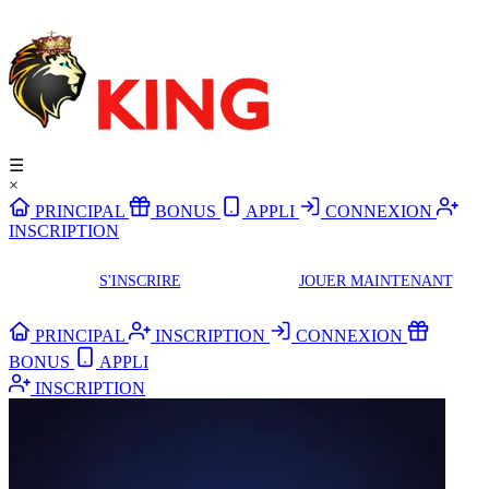
☰
×
PRINCIPAL
BONUS
APPLI
CONNEXION
INSCRIPTION
S'INSCRIRE
JOUER MAINTENANT
PRINCIPAL
INSCRIPTION
CONNEXION
BONUS
APPLI
INSCRIPTION