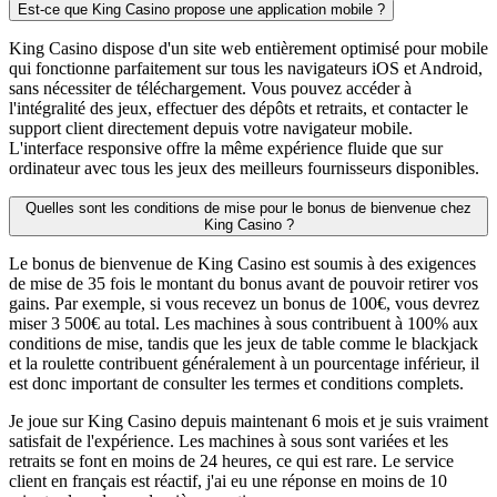
Est-ce que King Casino propose une application mobile ?
King Casino dispose d'un site web entièrement optimisé pour mobile
qui fonctionne parfaitement sur tous les navigateurs iOS et Android,
sans nécessiter de téléchargement. Vous pouvez accéder à
l'intégralité des jeux, effectuer des dépôts et retraits, et contacter le
support client directement depuis votre navigateur mobile.
L'interface responsive offre la même expérience fluide que sur
ordinateur avec tous les jeux des meilleurs fournisseurs disponibles.
Quelles sont les conditions de mise pour le bonus de bienvenue chez
King Casino ?
Le bonus de bienvenue de King Casino est soumis à des exigences
de mise de 35 fois le montant du bonus avant de pouvoir retirer vos
gains. Par exemple, si vous recevez un bonus de 100€, vous devrez
miser 3 500€ au total. Les machines à sous contribuent à 100% aux
conditions de mise, tandis que les jeux de table comme le blackjack
et la roulette contribuent généralement à un pourcentage inférieur, il
est donc important de consulter les termes et conditions complets.
Je joue sur King Casino depuis maintenant 6 mois et je suis vraiment
satisfait de l'expérience. Les machines à sous sont variées et les
retraits se font en moins de 24 heures, ce qui est rare. Le service
client en français est réactif, j'ai eu une réponse en moins de 10