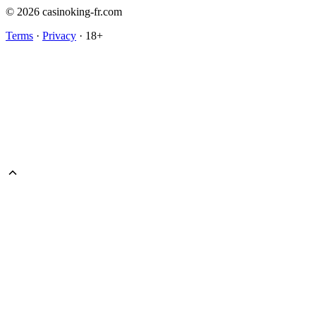
© 2026 casinoking-fr.com
Terms
·
Privacy
·
18+
Gambling can be addictive. Play responsibly. 18+
Copyright © 2026 casinoking-fr.com is owned and operated by Anden Online N.V., a
company registered and established under the laws of Curaçao, with registration number
138316 and registered address at Abraham de Veerstraat 9, Willemstad, Curaçao. Anden
Online N.V. is licensed and regulated by the Curaçao Gaming Authority (license no.
OGL/2024/1274/0819).