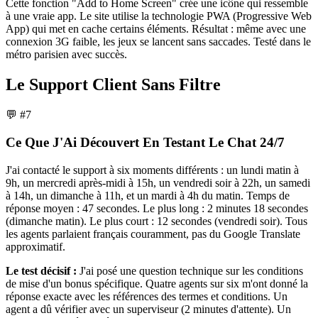
Cette fonction "Add to Home Screen" crée une icône qui ressemble
à une vraie app. Le site utilise la technologie PWA (Progressive Web
App) qui met en cache certains éléments. Résultat : même avec une
connexion 3G faible, les jeux se lancent sans saccades. Testé dans le
métro parisien avec succès.
Le Support Client Sans Filtre
💬 #7
Ce Que J'Ai Découvert En Testant Le Chat 24/7
J'ai contacté le support à six moments différents : un lundi matin à
9h, un mercredi après-midi à 15h, un vendredi soir à 22h, un samedi
à 14h, un dimanche à 11h, et un mardi à 4h du matin. Temps de
réponse moyen : 47 secondes. Le plus long : 2 minutes 18 secondes
(dimanche matin). Le plus court : 12 secondes (vendredi soir). Tous
les agents parlaient français couramment, pas du Google Translate
approximatif.
Le test décisif :
J'ai posé une question technique sur les conditions
de mise d'un bonus spécifique. Quatre agents sur six m'ont donné la
réponse exacte avec les références des termes et conditions. Un
agent a dû vérifier avec un superviseur (2 minutes d'attente). Un